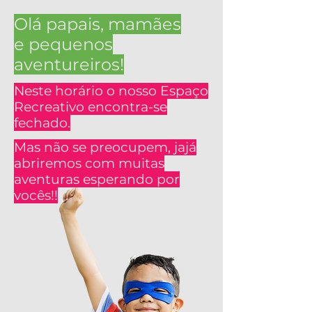
Olá papais, mamães
e pequenos
aventureiros!
Neste horário o nosso Espaço
Recreativo encontra-se
fechado.
Mas não se preocupem, jajá
abriremos com muitas
aventuras esperando por
vocês!!